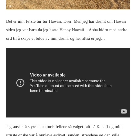
Det er min første tur tur Hawaii. Ever. Men jeg har drømt om Hawaii
siden jeg var barn da jeg hørte Happy Hawaii .. Abba bidro med andre
ord til å skape et bilde av min drøm, og her altså er jeg…
Jeg ønsket å styre unna turistfellene så valget falt på Kaua’i og mitt
største ønske var å oppleve øylivet, sanden, strendene og den ville