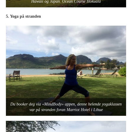
Hawaii og Japan. Ocean Course Hokuala
5. Yoga på stranden
Du booker deg via «MindBody» appen, denne helende yogaklassen
var på stranden foran Marriot Hotel i Lihue