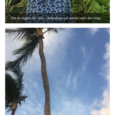
Om du legger din «lei» i kjøleskapet på natten varer den lenge…