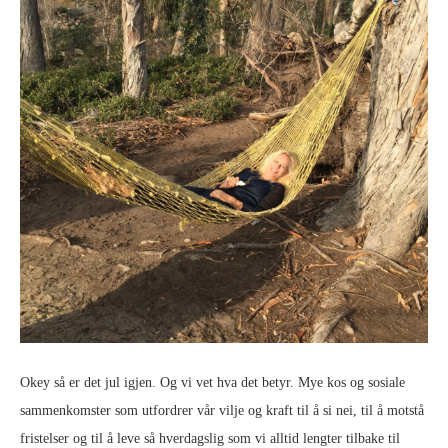
Okey så er det jul igjen. Og vi vet hva det betyr. Mye kos og sosiale
sammenkomster som utfordrer vår vilje og kraft til å si nei, til å motstå
fristelser og til å leve så hverdagslig som vi alltid lengter tilbake til