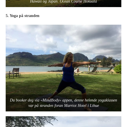
Hawaii og Japan. Ocean Course Hokuala
5. Yoga på stranden
Du booker deg via «MindBody» appen, denne helende yogaklassen
var på stranden foran Marriot Hotel i Lihue