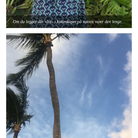
Om du legger din «lei» i kjøleskapet på natten varer den lenge…