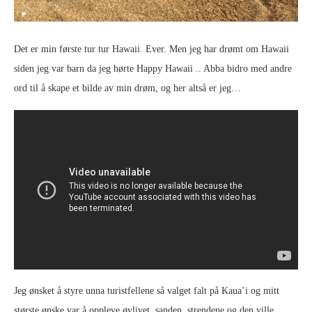
Det er min første tur tur Hawaii. Ever. Men jeg har drømt om Hawaii
siden jeg var barn da jeg hørte Happy Hawaii .. Abba bidro med andre
ord til å skape et bilde av min drøm, og her altså er jeg…
Jeg ønsket å styre unna turistfellene så valget falt på Kaua’i og mitt
største ønske var å oppleve øylivet, sanden, strendene og den ville