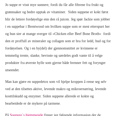
Jo suppe er visst mye sunnere, fordi du får alle fibrene fra frukt og
grønnsaker og bedre opptak av vitaminer. Siden suppene er kokt først
blir de lettere fordøyelige enn den rå juicen. Jeg spør Jackie som jobber
i en suppebar i Brentwood om hvilken suppe som er mest etterspurt her
og hun sier at mange sverger til «Chicken eller Beef Bone Broth» fordi
den er proffull av mineraler og collagen som er bra for ledd, hud og for
fordøyelsen. Og i en by(del) der gjennomsnittet av kvinnene er
temmelig trente, slanke, bevisste og særdeles godt vante til å velge
produkter fra øverste hylle som gjerne både brenner fett og forynger
utseendet.
Man kan gjøre en suppedetox som vil hjelpe kroppen å rense seg selv
ved at den tilsettes aktive, levende makro og mikroernæring, levende
kosttilskudd og enzymer. Siden suppene allerede er kokte og
bearbeidede er de mykere på tarmene.
På
Soupure`s hjemmeside
finner jeg følgende informasjon der de