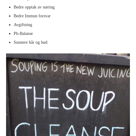
Bedre opptak av næring
Bedre Immun forsvar
Avgiftning
Ph-Balanse
Sunnere hår og hud