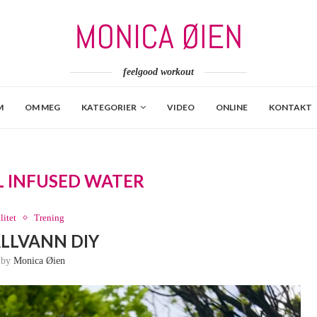
feelgood workout
M
OM MEG
KATEGORIER
VIDEO
ONLINE
KONTAKT
L INFUSED WATER
litet
Trening
LLVANN DIY
n by
Monica Øien