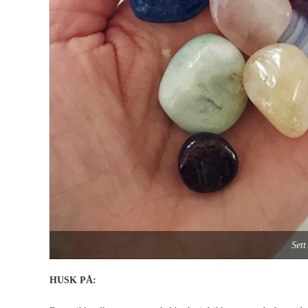
Sett
HUSK PÅ: