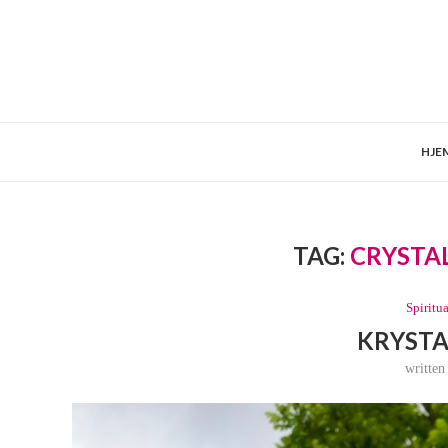
HJE
TAG:
CRYSTA
Spiritua
KRYSTA
writte