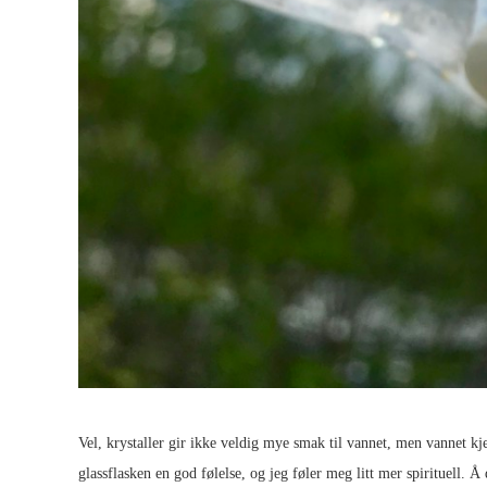
Vel, krystaller gir ikke veldig mye smak til vannet, men vannet kj
glassflasken en god følelse, og jeg føler meg litt mer spirituell. Å